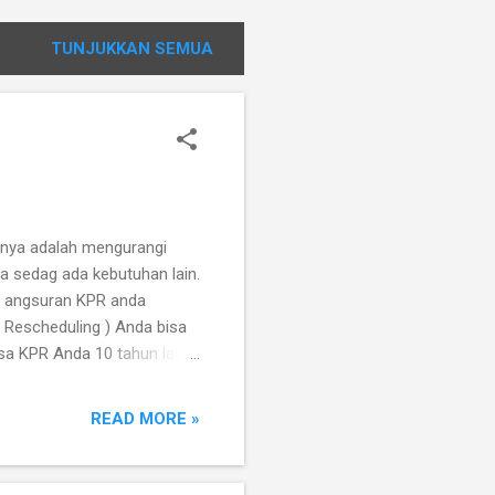
TUNJUKKAN SEMUA
nnya adalah mengurangi
a sedag ada kebutuhan lain.
an angsuran KPR anda
Rescheduling ) Anda bisa
a KPR Anda 10 tahun lagi,
ebih panjang, otomatis
unga yang Anda bayar ke
READ MORE »
rbaik untuk menyelamatkan
Jika Anda memiliki uang
ngsung untuk memotong