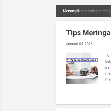
Menampilkan postingan deng
P
o
s
Tips Mering
t
i
Januari 04, 2026
n
g
Unt
a
beb
n
Ber
men
mem
And
nom
ban
keu
din