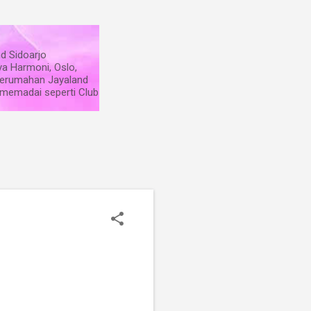
d Sidoarjo
ya Harmoni, Oslo,
 perumahan Jayaland
s memadai seperti Club