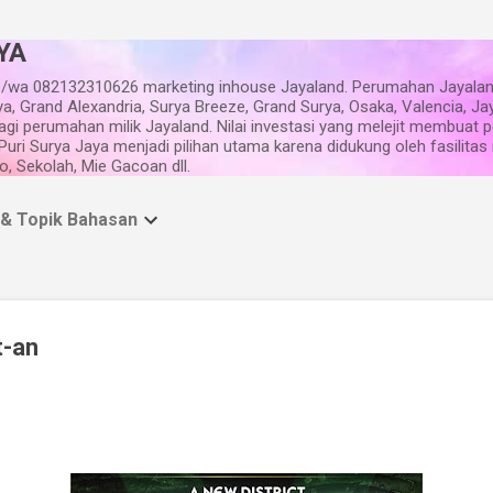
Langsung ke konten utama
YA
/wa 082132310626 marketing inhouse Jayaland. Perumahan Jayalan
ya, Grand Alexandria, Surya Breeze, Grand Surya, Osaka, Valencia, Ja
gi perumahan milik Jayaland. Nilai investasi yang melejit membuat
i Puri Surya Jaya menjadi pilihan utama karena didukung oleh fasilita
, Sekolah, Mie Gacoan dll.
 & Topik Bahasan
t-an