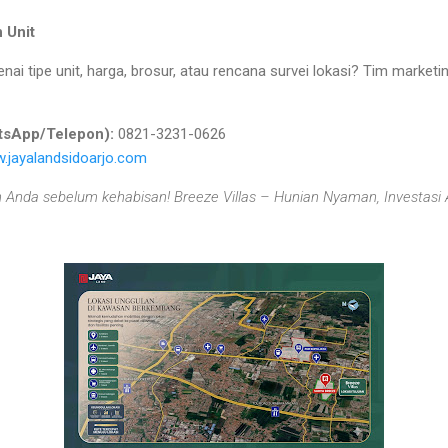
 Unit
genai tipe unit, harga, brosur, atau rencana survei lokasi? Tim marke
tsApp/Telepon):
0821-3231-0626
.jayalandsidoarjo.com
n Anda sebelum kehabisan! Breeze Villas – Hunian Nyaman, Investasi