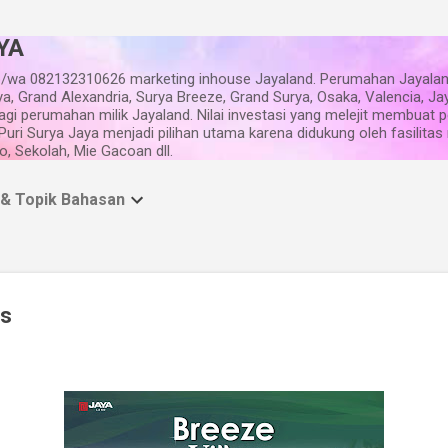
Langsung ke konten utama
YA
/wa 082132310626 marketing inhouse Jayaland. Perumahan Jayalan
ya, Grand Alexandria, Surya Breeze, Grand Surya, Osaka, Valencia, Ja
gi perumahan milik Jayaland. Nilai investasi yang melejit membuat
i Puri Surya Jaya menjadi pilihan utama karena didukung oleh fasilita
, Sekolah, Mie Gacoan dll.
 & Topik Bahasan
as