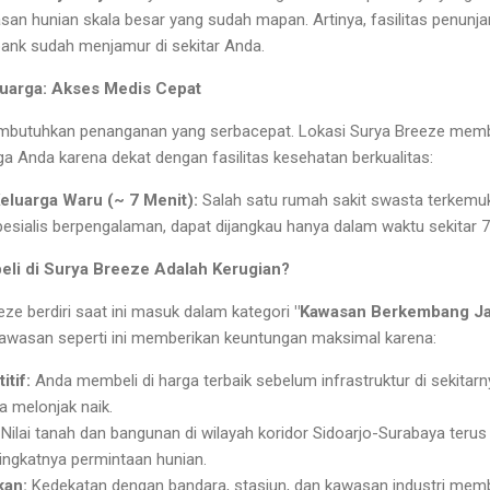
san hunian skala besar yang sudah mapan. Artinya, fasilitas penunja
 bank sudah menjamur di sekitar Anda.
luarga: Akses Medis Cepat
butuhkan penanganan yang serbacepat. Lokasi Surya Breeze membe
ga Anda karena dekat dengan fasilitas kesehatan berkualitas:
eluarga Waru (~ 7 Menit):
Salah satu rumah sakit swasta terkemuk
esialis berpengalaman, dapat dijangkau hanya dalam waktu sekitar 7
i di Surya Breeze Adalah Kerugian?
e berdiri saat ini masuk dalam kategori
"Kawasan Berkembang Ja
 kawasan seperti ini memberikan keuntungan maksimal karena:
tif:
Anda membeli di harga terbaik sebelum infrastruktur di sekitarn
 melonjak naik.
Nilai tanah dan bangunan di wilayah koridor Sidoarjo-Surabaya terus
ingkatnya permintaan hunian.
kan:
Kedekatan dengan bandara, stasiun, dan kawasan industri membu