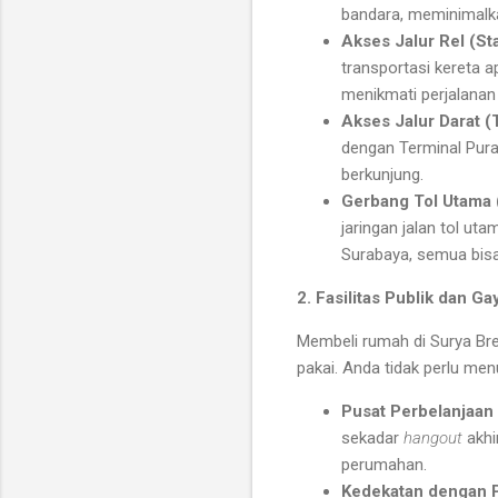
bandara, meminimalka
Akses Jalur Rel (St
transportasi kereta a
menikmati perjalanan 
Akses Jalur Darat (
dengan Terminal Pur
berkunjung.
Gerbang Tol Utama 
jaringan jalan tol ut
Surabaya, semua bisa 
2. Fasilitas Publik dan G
Membeli rumah di Surya Bre
pakai. Anda tidak perlu me
Pusat Perbelanjaan 
sekadar
hangout
akhi
perumahan.
Kedekatan dengan P