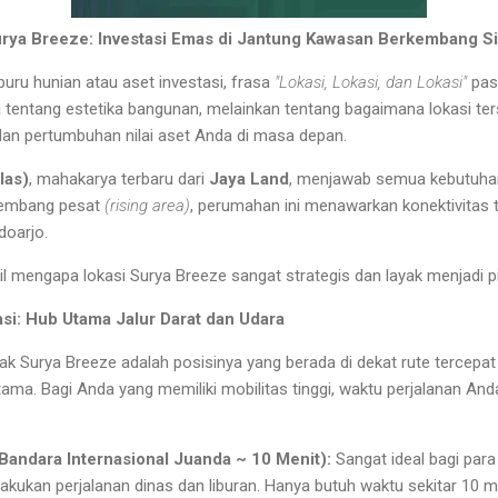
rya Breeze: Investasi Emas di Jantung Kawasan Berkembang S
uru hunian atau aset investasi, frasa
"Lokasi, Lokasi, dan Lokasi"
past
tentang estetika bangunan, melainkan tentang bagaimana lokasi te
an pertumbuhan nilai aset Anda di masa depan.
las)
, mahakarya terbaru dari
Jaya Land
, menjawab semua kebutuhan 
kembang pesat
(rising area)
, perumahan ini menawarkan konektivitas
doarjo.
il mengapa lokasi Surya Breeze sangat strategis dan layak menjadi p
asi: Hub Utama Jalur Darat dan Udara
ak Surya Breeze adalah posisinya yang berada di dekat rute tercepa
utama. Bagi Anda yang memiliki mobilitas tinggi, waktu perjalanan A
Bandara Internasional Juanda ~ 10 Menit):
Sangat ideal bagi para 
akukan perjalanan dinas dan liburan. Hanya butuh waktu sekitar 10 