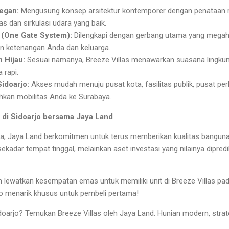
egan:
Mengusung konsep arsitektur kontemporer dengan penataan 
 dan sirkulasi udara yang baik.
(One Gate System):
Dilengkapi dengan gerbang utama yang mega
n ketenangan Anda dan keluarga.
 Hijau:
Sesuai namanya, Breeze Villas menawarkan suasana lingku
 rapi.
Sidoarjo:
Akses mudah menuju pusat kota, fasilitas publik, pusat per
an mobilitas Anda ke Surabaya.
k di Sidoarjo bersama Jaya Land
a, Jaya Land berkomitmen untuk terus memberikan kualitas bangunan
ekadar tempat tinggal, melainkan aset investasi yang nilainya dipred
 lewatkan kesempatan emas untuk memiliki unit di Breeze Villas p
o menarik khusus untuk pembeli pertama!
doarjo? Temukan Breeze Villas oleh Jaya Land. Hunian modern, stra