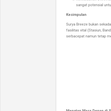
sangat potensial untu
Kesimpulan
Surya Breeze bukan sekada
fasilitas vital (Stasiun, B
serbacepat namun tetap m
Menatap Masa Depan di S