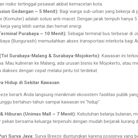
n risiko tertinggal pesawat akibat kemacetan kota.
asiun Gedangan ~ 5 Menit):
Bagi warga sub-urban yang bekerja di 
pi (Komuter) adalah solusi anti-macet. Dengan jarak tempuh hanya 5 
kerja yang lebih santai dan hemat energi.
Terminal Purabaya ~ 10 Menit):
Sebagai terminal bus terbesar di 
abaya (Bungurasih) memudahkan akses transportasi interkota bagi 
(Tol Surabaya-Malang & Surabaya-Mojokerto):
Kawasan ini terko
ama. Mau kulineran ke Malang, ada urusan bisnis ke Mojokerto, atau m
diakses dengan cepat melalui pintu tol terdekat.
aya Hidup di Sekitar Kawasan
eze berarti Anda langsung menikmati ekosistem fasilitas publik ya
nunggu bertahun-tahun sampai kawasan ini "hidup".
& Hiburan (Unimas Mall ~ 7 Menit):
Kebutuhan belanja bulanan, me
r pekan bersama keluarga terpenuhi dengan mudah berjarak kurang da
uri Surya Jaya:
Surya Breeze diuntungkan karena posisinya yang b