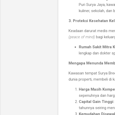
Puri Surya Jaya, kawa
kuliner, sekolah, dan
3. Proteksi Kesehatan Ke
Keadaan darurat medis mem
(peace of mind)
bagi keluar
Rumah Sakit Mitra K
lengkap dan dokter sp
Mengapa Menunda Membel
Kawasan tempat Surya Breez
dunia properti, membeli di
Harga Masih Kompeti
sepenuhnya dan harga
Capital Gain Tinggi:
tahunnya seiring men
Kemudahan Disewa