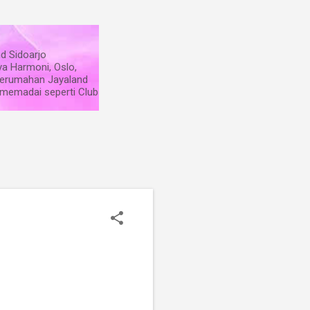
d Sidoarjo
ya Harmoni, Oslo,
 perumahan Jayaland
s memadai seperti Club