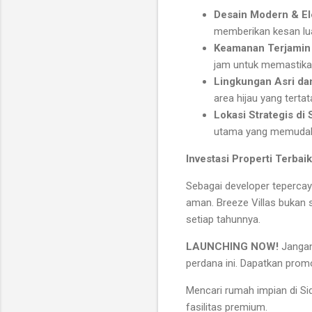
Desain Modern & El
memberikan kesan luas
Keamanan Terjamin 
jam untuk memastika
Lingkungan Asri dan
area hijau yang tertata
Lokasi Strategis di 
utama yang memudahk
Investasi Properti Terbai
Sebagai developer tepercay
aman. Breeze Villas bukan s
setiap tahunnya.
LAUNCHING NOW!
Jangan
perdana ini. Dapatkan prom
Mencari rumah impian di Si
fasilitas premium.